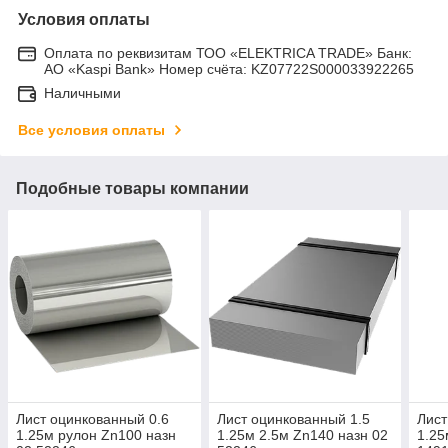
Условия оплаты
Оплата по реквизитам ТОО «ELEKTRICA TRADE» Банк:
АО «Kaspi Bank» Номер счёта: KZ07722S000033922265
Наличными
Все условия оплаты
Подобные товары компании
Лист оцинкованный 0.6
Лист оцинкованный 1.5
Лист
1.25м рулон Zn100 назн
1.25м 2.5м Zn140 назн 02
1.25