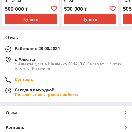
02 52246
52246
149
500 000
530 000
505
₸
₸
Купить
Купить
О нас
Работает с 20.06.2024
г. Алматы
г. Алматы, улица Шевченко 204А, ТД Саламат 1, 4 этаж,
Алматы, Казахстан
Контакты
Сегодня выходной
Показать весь график работы
О нас
Контакты