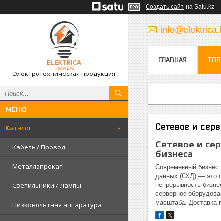
Создать сайт
на Satu.kz
info@elektrica.
ГЛАВНАЯ
ТОВ
Электротехническая продукция
Сетевое и серв
Каталог
Сетевое и се
Кабель / Провод
бизнеса
Металлопрокат
Современный бизнес 
данных (СХД) — это о
Светильники / Лампы
непрерывность бизне
серверное оборудова
масштаба. Доставка п
Низковольтная аппаратура