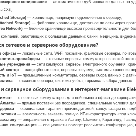
резервное копирование
— автоматическое дублирование данных на уд
ы СХД:
ached Storage)
— хранилище, напрямую подключённое к серверу;
ttached Storage)
— файловое хранилище, доступное по сети через про
rea Network)
— блочное хранилище высокой производительности для баз
компаний, работающих с большими данными: банки, медицина, видеона
я сетевое и серверное оборудование?
е офисы
— локальные сети, Wi-Fi покрытие, файловые серверы, почтов
 хостинг-провайдеры
— стоечные серверы, коммутаторы высокой плотн
ные учреждения
— сети кампусов, серверы электронного обучения, хра
ый сектор
— защищённые сети, серверы госуслуг, системы хранения пе
ть и IoT
— промышленные коммутаторы, серверы сбора данных с датчи
истика
— кассовые серверы, системы учёта, терминалы сбора данных.
 и серверное оборудование в интернет-магазине Elek
тимент
— от сетевых коммутаторов для небольшого офиса до корпоратив
 Алматы
— прямые поставки без посредников, специальные условия для
ддержка
— официальная гарантия производителей, консультации по подб
оставки
— возможность заказать полную ИТ-инфраструктуру «под ключ»
захстану
— оперативная отправка в Астану, Шымкент, Караганду, Павлод
ная консультация
— специалисты помогут рассчитать конфигурацию, 