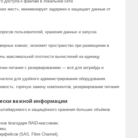
о доступа к файлам в локальной сети.
зких мест», минимизирует задержки и защищает данные от
росов пользователей, хранения данных и запуска
верных комнат, экономят пространство при размещении в
чь максимальной плотности вычислений на единицу
оки питания с резервированием — всё для апгрейда и
атели для удобного администрирования оборудования.
ивость: горячую замену компонентов, резервирование питания
чески важной информации
сштабируемого и защищённого хранения больших объёмов
ков благодаря RAID-массивам;
емы;
фейсов (SAS, Fibre Channel);