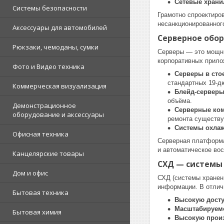
Сетевые храни
Системы безопасности
Грамотно спроектиро
несанкционированног
Аксессуары для автомобилей
Серверное обор
Рюкзаки, чемоданы, сумки
Серверы — это мощны
корпоративных прило
Фото и Видео техника
Серверы в стое
стандартных 19-д
Коммерческая визуализация
Блейд-сервер
объёма.
Демонстрационное
Серверные ко
оборудование и аксессуары
ремонта существ
Системы охлаж
Офисная техника
Серверная платформа
и автоматическое во
Канцелярские товары
СХД — системы
Дом и офис
СХД (системы хранен
информации. В отлич
Бытовая техника
Высокую дост
Масштабируем
Бытовая химия
Высокую прои