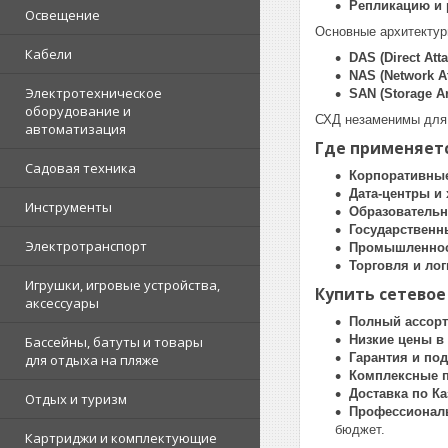
Репликацию и 
Освещение
Основные архитектур
Кабели
DAS (Direct Att
NAS (Network A
Электротехническое
SAN (Storage A
оборудование и
СХД незаменимы для 
автоматизация
Где применяетс
Садовая техника
Корпоративны
Дата-центры и
Инструменты
Образователь
Государственн
Электротранспорт
Промышленнос
Торговля и лог
Игрушки, игровые устройства,
Купить сетевое
аксессуары
Полный ассор
Низкие цены в
Бассейны, батуты и товары
Гарантия и по
для отдыха на пляже
Комплексные п
Доставка по Ка
Отдых и туризм
Профессиональ
бюджет.
Картриджи и комплектующие