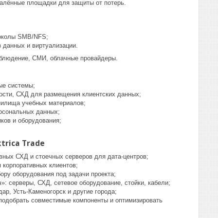
алённые площадки для защиты от потерь.
токолы SMB/NFS;
 данных и виртуализации.
блюдение, СМИ, облачные провайдеры.
ые системы;
ости, СХД для размещения клиентских данных;
нилища учебных материалов;
рсональных данных;
ков и оборудования;
trica Trade
ных СХД и стоечных серверов для дата-центров;
 корпоративных клиентов;
ору оборудования под задачи проекта;
: серверы, СХД, сетевое оборудование, стойки, кабели;
ар, Усть-Каменогорск и другие города;
подобрать совместимые компоненты и оптимизировать