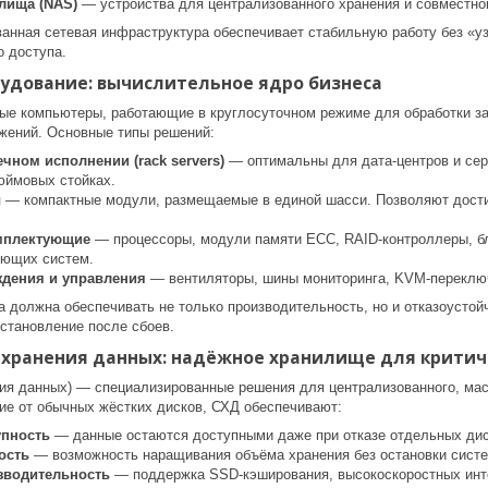
лища (NAS)
— устройства для централизованного хранения и совместног
ванная сетевая инфраструктура обеспечивает стабильную работу без «у
о доступа.
удование: вычислительное ядро бизнеса
е компьютеры, работающие в круглосуточном режиме для обработки зап
жений. Основные типы решений:
чном исполнении (rack servers)
— оптимальны для дата-центров и сер
юймовых стойках.
ы
— компактные модули, размещаемые в единой шасси. Позволяют дости
мплектующие
— процессоры, модули памяти ECC, RAID-контроллеры, бл
ующих систем.
дения и управления
— вентиляторы, шины мониторинга, KVM-переключ
 должна обеспечивать не только производительность, но и отказоустойч
сстановление после сбоев.
 хранения данных: надёжное хранилище для крити
ия данных) — специализированные решения для централизованного, ма
ие от обычных жёстких дисков, СХД обеспечивают:
упность
— данные остаются доступными даже при отказе отдельных дис
ость
— возможность наращивания объёма хранения без остановки сист
зводительность
— поддержка SSD-кэширования, высокоскоростных интер