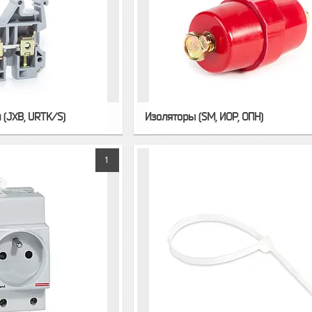
(JXB, URTK/S)
Изоляторы (SM, ИОР, ОПН)
1