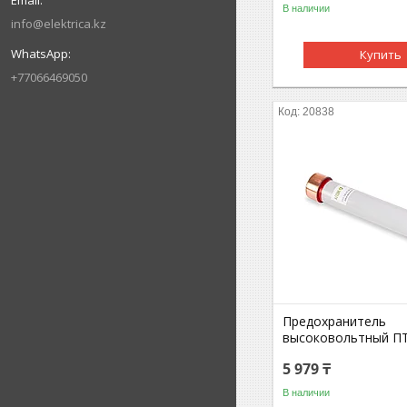
В наличии
info@elektrica.kz
Купить
+77066469050
20838
Предохранитель
высоковольтный ПT
5 979 ₸
В наличии