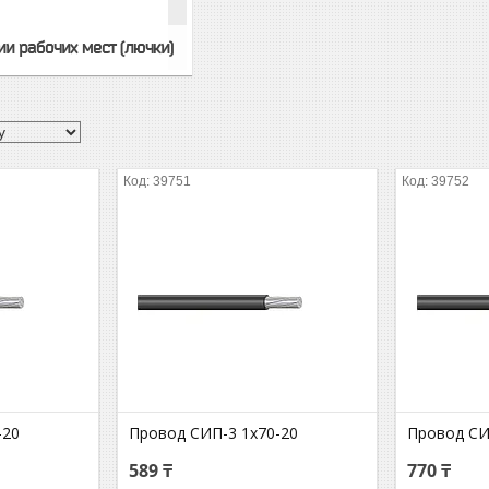
и рабочих мест (лючки)
39751
39752
-20
Провод СИП-3 1х70-20
Провод СИ
589 ₸
770 ₸