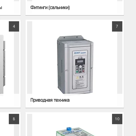
ы
Фитинги (сальники)
4
7
Приводная техника
8
10