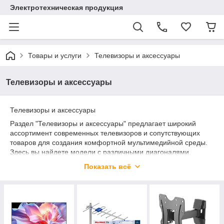
Электротехническая продукция
Товары и услуги
Телевизоры и аксессуары
Телевизоры и аксессуары
Телевизоры и аксессуары
Раздел "Телевизоры и аксессуары" предлагает широкий
ассортимент современных телевизоров и сопутствующих
товаров для создания комфортной мультимедийной среды.
Здесь вы найдете модели с различными диагоналями,
разрешением (от HD до 4K и 8K), поддержкой технологий
Показать всё
Smart TV, HDR и Dolby Atmos.
В ассортименте представлены телевизоры таких популярных
брендов, как Samsung, LG, Sony, Philips, Xiaomi и других.
Каждый из них сочетает высокую четкость изображения,
насыщенные цвета и стильный дизайн.