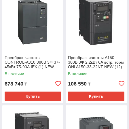
Преобраз. частоты
Преобраз. частоты A150
CONTROL-A310 380В 3Ф 37-
380В 3Ф 2,2кВт 6А встр. торм
45кВт 75-90А IEK (1) NEW
ONI A150-33-22NT NEW (12)
NEW
В наличии
В наличии
678 740
106 550
₸
₸
Купить
Купить