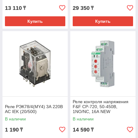
13 110
29 350
₸
₸
Купить
Купить
Реле контроля напряжения
Реле РЭК78/4(MY4) 3А 220В
F&F CP-720, 50-450В,
АC IEK (20/500)
1NO/NC, 16А NEW
В наличии
В наличии
1 190
14 590
₸
₸