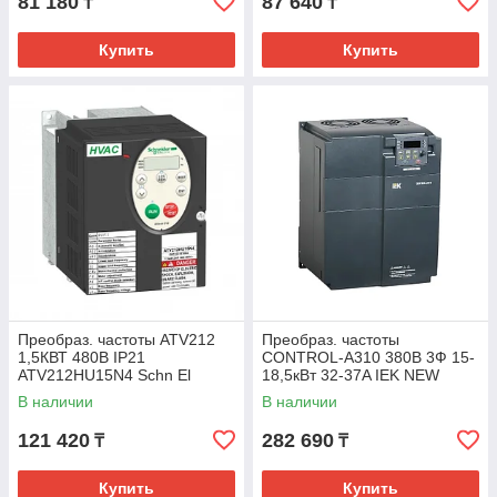
81 180
87 640
₸
₸
Купить
Купить
Преобраз. частоты ATV212
Преобраз. частоты
1,5КВТ 480В IP21
CONTROL-A310 380В 3Ф 15-
ATV212HU15N4 Schn El
18,5кВт 32-37A IEK NEW
В наличии
В наличии
121 420
282 690
₸
₸
Купить
Купить