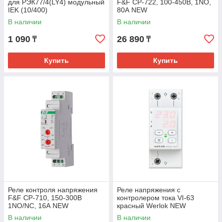
для РЭК77/4(LY4) модульный
F&F CP-722, 100-450В, 1NO,
IEK (10/400)
80А NEW
В наличии
В наличии
1 090
26 890
₸
₸
Купить
Купить
Реле контроля напряжения
Реле напряжения с
F&F CP-710, 150-300В
контролером тока VI-63
1NO/NC, 16А NEW
красный Werlok NEW
В наличии
В наличии