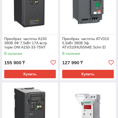
Преобраз. частоты A150
Преобраз. частоты ATV310
380В 3Ф 7,5кВт 17А встр.
5,5кВт 380В 3ф
торм ONI A150-33-75NT
ATV310HU55N4E Schn El
NEW(6) NEW
В наличии
В наличии
155 900
127 990
₸
₸
Купить
Купить