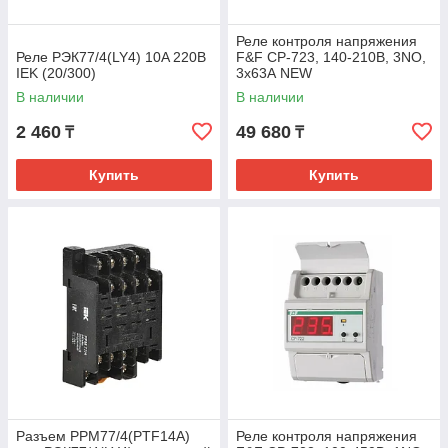
Реле контроля напряжения
Реле РЭК77/4(LY4) 10A 220B
F&F CP-723, 140-210В, 3NO,
IEK (20/300)
3х63А NEW
В наличии
В наличии
2 460
49 680
₸
₸
Купить
Купить
Разъем РРМ77/4(PTF14A)
Реле контроля напряжения