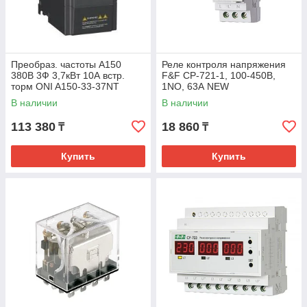
Преобраз. частоты A150
Реле контроля напряжения
380В 3Ф 3,7кВт 10А встр.
F&F CP-721-1, 100-450В,
торм ONI A150-33-37NT
1NO, 63А NEW
NEW(12) NEW
В наличии
В наличии
113 380
18 860
₸
₸
Купить
Купить