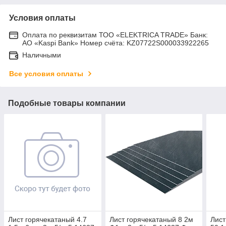
Условия оплаты
Оплата по реквизитам ТОО «ELEKTRICA TRADE» Банк:
АО «Kaspi Bank» Номер счёта: KZ07722S000033922265
Наличными
Все условия оплаты
Подобные товары компании
Лист горячекатаный 4.7
Лист горячекатаный 8 2м
Лист