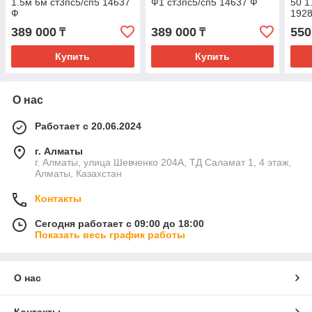
1.5м 6м ст3пс5/сп5 14637
Ф1 ст3пс5/сп5 14637 Ф
50 1
Ф
192
389 000
389 000
550
₸
₸
Купить
Купить
О нас
Работает с 20.06.2024
г. Алматы
г. Алматы, улица Шевченко 204А, ТД Саламат 1, 4 этаж,
Алматы, Казахстан
Контакты
Сегодня работает с 09:00 до 18:00
Показать весь график работы
О нас