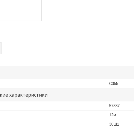
С355
кие характеристики
57837
12м
30Ш1