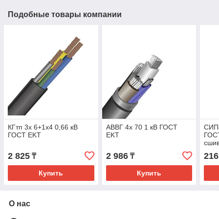
Подобные товары компании
КГтп 3х 6+1х4 0,66 кВ
АВВГ 4х 70 1 кВ ГОСТ
СИП4
ГОСТ EKT
EKT
ГОС
сшив
(бар
2 825
2 986
216
₸
₸
Купить
Купить
О нас