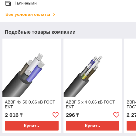
Наличными
Все условия оплаты
Подобные товары компании
АВВГ 4х 50 0,66 кВ ГОСТ
АВВГ 5 х 4 0,66 кВ ГОСТ
ВВГн
EKT
EKT
ГОС
2 016
296
2 2
₸
₸
Купить
Купить