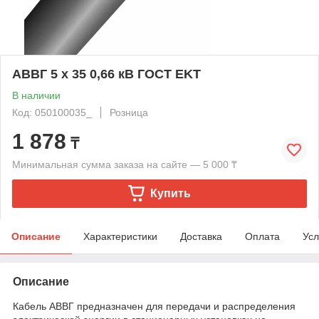
АВВГ 5 х 35 0,66 кВ ГОСТ EKT
В наличии
Код: 050100035_
Розница
1 878
₸
Минимальная сумма заказа на сайте — 5 000 ₸
Купить
Описание
Характеристики
Доставка
Оплата
Усл
Описание
Кабель АВВГ предназначен для передачи и распределения