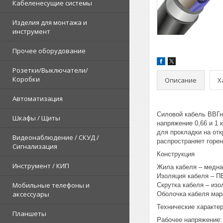
Кабеленесущие системы
Изделия для монтажа и
инструмент
Прочее оборудование
Розетки/Выключатели/
Коробки
Описание
Х
Автоматизация
Силовой кабель ВВГн
Шкафы / Щиты
напряжение 0,66 и 1 
для прокладки на отк
Видеонаблюдение / СКУД /
распространяет горен
Сигнализация
Конструкция
Инструмент / КИП
Жила кабеля – медна
Изоляция кабеля – ПВ
Мобильные телефоны и
Скрутка кабеля – изо
аксессуары
Оболочка кабеля мар
Технические характе
Планшеты
Рабочее напряжение: 