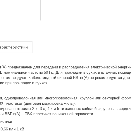
арактеристики
г(А) предназначен для передачи и распределения электрической энерги
кВ номинальной частоты 50 Гц. Для прокладки в сухих и влажных помеще
рытом воздухе. Кабель медный силовой ВВГнг(А) не рекомендуется для 
ие при прокладке в пучках.
я, однопроволочная или многопроволочная, круглой или секторной фор
Х пластикат (цветовая маркировка жилы).
лированные жилы 2-х, 3-х, 4-х и 5-ти жильных кабелей скручены в сердеч
ки ВВГнг(А) – ПВХ пластикат пониженной горючести.
ристики
0,66 или 1 кВ