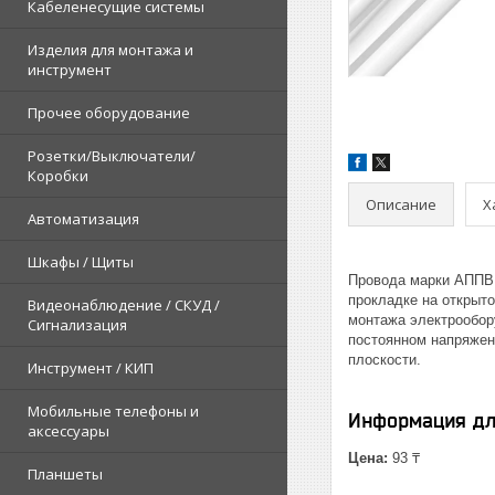
Кабеленесущие системы
Изделия для монтажа и
инструмент
Прочее оборудование
Розетки/Выключатели/
Коробки
Описание
Х
Автоматизация
Шкафы / Щиты
Провода марки АППВ 
прокладке на открыто
Видеонаблюдение / СКУД /
монтажа электрообору
Сигнализация
постоянном напряжен
плоскости.
Инструмент / КИП
Мобильные телефоны и
Информация дл
аксессуары
Цена:
93 ₸
Планшеты