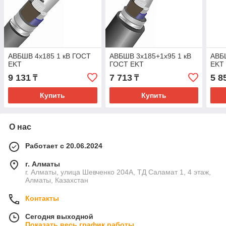
АВБШВ 4х185 1 кВ ГОСТ
АВБШВ 3х185+1х95 1 кВ
АВБ
EKT
ГОСТ EKT
EKT
9 131
7 713
5 8
₸
₸
Купить
Купить
О нас
Работает с 20.06.2024
г. Алматы
г. Алматы, улица Шевченко 204А, ТД Саламат 1, 4 этаж,
Алматы, Казахстан
Контакты
Сегодня выходной
Показать весь график работы