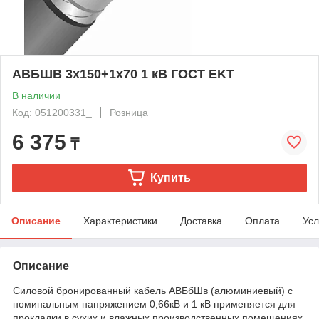
АВБШВ 3х150+1х70 1 кВ ГОСТ EKT
В наличии
Код: 051200331_
Розница
6 375
₸
Купить
Описание
Характеристики
Доставка
Оплата
Усл
Описание
Силовой бронированный кабель АВБбШв (алюминиевый) с
номинальным напряжением 0,66кВ и 1 кВ применяется для
прокладки в сухих и влажных производственных помещениях.