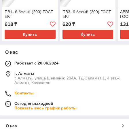
ПВ1- 6 белый (200) ГОСТ
ПВ3- 6 белый (200) ГОСТ
АВВГ
EKT
EKT
ГОС
618
620
131
₸
₸
Купить
Купить
О нас
Работает с 20.06.2024
г. Алматы
г. Алматы, улица Шевченко 204А, ТД Саламат 1, 4 этаж,
Алматы, Казахстан
Контакты
Сегодня выходной
Показать весь график работы
О нас