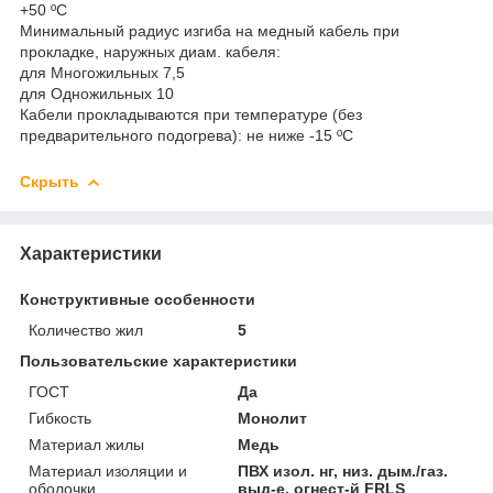
+50 ºС
Минимальный радиус изгиба на медный кабель при
прокладке, наружных диам. кабеля:
для Многожильных 7,5
для Одножильных 10
Кабели прокладываются при температуре (без
предварительного подогрева): не ниже -15 ºС
Скрыть
Характеристики
Конструктивные особенности
Количество жил
5
Пользовательские характеристики
ГОСТ
Да
Гибкость
Монолит
Материал жилы
Медь
Материал изоляции и
ПВХ изол. нг, низ. дым./газ.
оболочки
выд-е, огнест-й FRLS