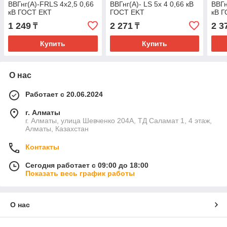
ВВГнг(А)-FRLS 4х2,5 0,66
ВВГнг(А)- LS 5х 4 0,66 кВ
ВВГн
кВ ГОСТ ЕКТ
ГОСТ EKT
кВ 
1 249
2 271
2 3
₸
₸
Купить
Купить
О нас
Работает с 20.06.2024
г. Алматы
г. Алматы, улица Шевченко 204А, ТД Саламат 1, 4 этаж,
Алматы, Казахстан
Контакты
Сегодня работает с 09:00 до 18:00
Показать весь график работы
О нас