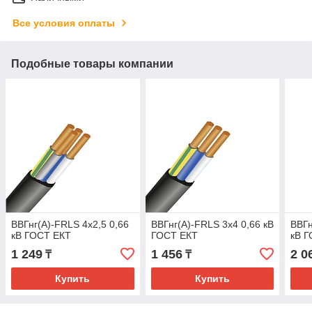
Все условия оплаты
Подобные товары компании
ВВГнг(А)-FRLS 4х2,5 0,66
ВВГнг(А)-FRLS 3х4 0,66 кВ
ВВГн
кВ ГОСТ ЕКТ
ГОСТ ЕКТ
кВ 
1 249
1 456
2 0
₸
₸
Купить
Купить