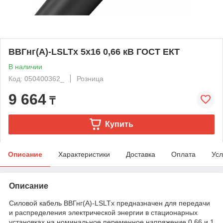
ВВГнг(А)-LSLTx 5х16 0,66 кВ ГОСТ ЕКТ
В наличии
Код: 050400362_
Розница
9 664
₸
Купить
Описание
Характеристики
Доставка
Оплата
Усл
Описание
Силовой кабель ВВГнг(А)-LSLTx предназначен для передачи
и распределения электрической энергии в стационарных
установках на номинальное переменное напряжение 0,66 и 1