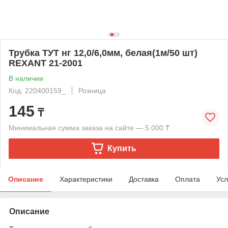
Трубка ТУТ нг 12,0/6,0мм, белая(1м/50 шт)
REXANT 21-2001
В наличии
Код: 220400159_
Розница
145
₸
Минимальная сумма заказа на сайте — 5 000 ₸
Купить
Описание
Характеристики
Доставка
Оплата
Усл
Описание