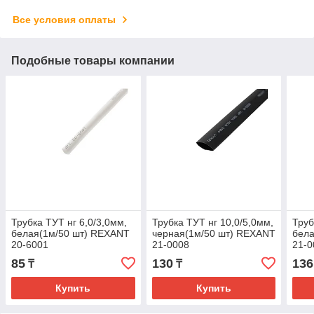
Все условия оплаты
Подобные товары компании
Трубка ТУТ нг 6,0/3,0мм,
Трубка ТУТ нг 10,0/5,0мм,
Труб
белая(1м/50 шт) REXANT
черная(1м/50 шт) REXANT
бела
20-6001
21-0008
21-0
85
130
136
₸
₸
Купить
Купить