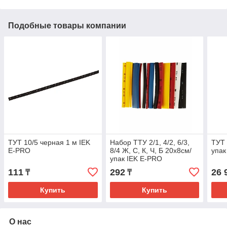
Подобные товары компании
ТУТ 10/5 черная 1 м IEK
Набор ТТУ 2/1, 4/2, 6/3,
ТУТ 
E-PRO
8/4 Ж, С, К, Ч, Б 20х8см/
упак
упак IEK E-PRO
111
292
26 
₸
₸
Купить
Купить
О нас