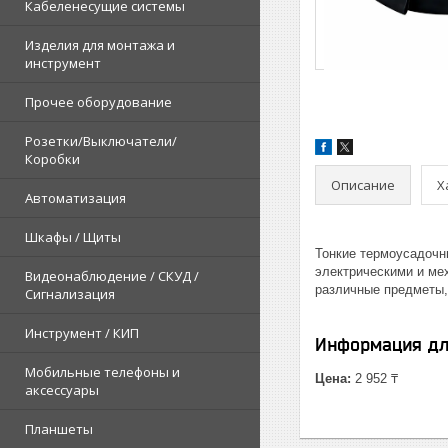
Кабеленесущие системы
Изделия для монтажа и
инструмент
Прочее оборудование
Розетки/Выключатели/
Коробки
Описание
Х
Автоматизация
Шкафы / Щиты
Тонкие термоусадочн
электрическими и ме
Видеонаблюдение / СКУД /
различные предметы,
Сигнализация
Инструмент / КИП
Информация дл
Мобильные телефоны и
Цена:
2 952 ₸
аксессуары
Планшеты