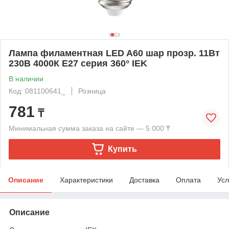
Лампа филаментная LED A60 шар прозр. 11Вт
230В 4000К E27 серия 360° IEK
В наличии
Код: 081100641_
Розница
781
₸
Минимальная сумма заказа на сайте — 5 000 ₸
Купить
Описание
Характеристики
Доставка
Оплата
Усл
Описание