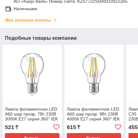
АО «Kaspi Bank» Номер счёта: KZ07722S000033922265
Наличными
Все условия оплаты
Подобные товары компании
Лампа филаментная LED
Лампа филаментная LED
Лам
A60 шар прозр. 7Вт 230В
A60 шар прозр. 9Вт 230В
C35 
3000К E27 серия 360° IEK
4000К E27 серия 360° IEK
230В
360°
521
615
455
₸
₸