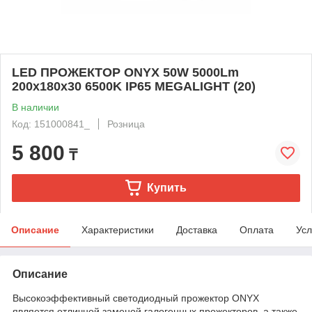
LED ПРОЖЕКТОР ONYX 50W 5000Lm
200x180x30 6500K IP65 MEGALIGHT (20)
В наличии
Код: 151000841_
Розница
5 800
₸
Купить
Описание
Характеристики
Доставка
Оплата
Усл
Описание
Высокоэффективный светодиодный прожектор ONYX
является отличной заменой галогенных прожекторов, а также