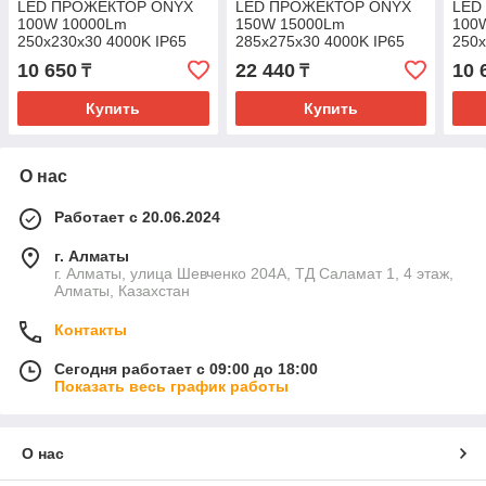
LED ПРОЖЕКТОР ONYX
LED ПРОЖЕКТОР ONYX
LED
100W 10000Lm
150W 15000Lm
100
250x230x30 4000K IP65
285x275x30 4000K IP65
250x
MEGALIGHT (20)
MEGALIGHT (10)
MEG
10 650
22 440
10 
₸
₸
Купить
Купить
О нас
Работает с 20.06.2024
г. Алматы
г. Алматы, улица Шевченко 204А, ТД Саламат 1, 4 этаж,
Алматы, Казахстан
Контакты
Сегодня работает с 09:00 до 18:00
Показать весь график работы
О нас