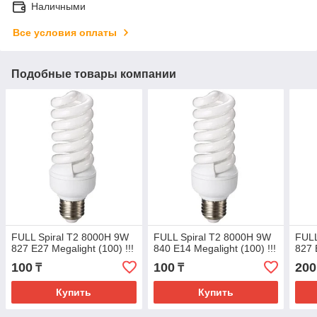
Наличными
Все условия оплаты
Подобные товары компании
FULL Spiral Т2 8000H 9W
FULL Spiral Т2 8000H 9W
FULL
827 E27 Megalight (100) !!!
840 E14 Megalight (100) !!!
827 
100
100
200
₸
₸
Купить
Купить