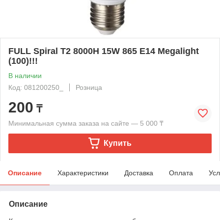
FULL Spiral Т2 8000H 15W 865 E14 Megalight
(100)!!!
В наличии
Код: 081200250_
Розница
200
₸
Минимальная сумма заказа на сайте — 5 000 ₸
Купить
Описание
Характеристики
Доставка
Оплата
Усл
Описание