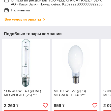
Оплата по реквизитам ТОО «ELEKTRICA TRADE» Банк:
АО «Kaspi Bank» Номер счёта: KZ07722S000033922265
Наличными
Все условия оплаты
Подобные товары компании
SON 400W E40 (ДНАТ)
ML 160W E27 (ДРВ)
SON
MEGALIGHT (25) ***
MEGALIGHT (40)***
MEGA
2 260
859
2 0
₸
₸