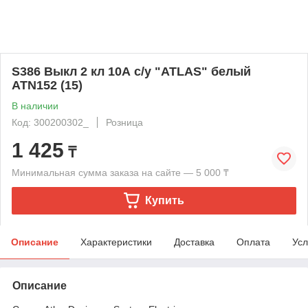
S386 Выкл 2 кл 10А с/у "ATLAS" белый
ATN152 (15)
В наличии
Код: 300200302_
Розница
1 425
₸
Минимальная сумма заказа на сайте — 5 000 ₸
Купить
Описание
Характеристики
Доставка
Оплата
Усл
Описание