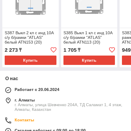
S387 Выкл 2 кл с инд 10А
S385 Выкл 1 кл с инд 10А
S383
с/у б/рамки "ATLAS"
с/у б/рамки "ATLAS"
рамк
белый ATN153 (20)
белый ATN113 (20)
ATN
2 273
1 705
949
₸
₸
Купить
Купить
О нас
Работает с 20.06.2024
г. Алматы
г. Алматы, улица Шевченко 204А, ТД Саламат 1, 4 этаж,
Алматы, Казахстан
Контакты
Сегодня работает с 09:00 до 18:00