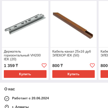
Держатель
Кабель-канал 25х16 дуб
Кабе
горизонтальный VH200
ЭЛЕКОР IEK (50)
ЭЛЕК
IEK (20)
1 359
800
800
₸
₸
Купить
Купить
О нас
Работает с 20.06.2024
г. Алматы