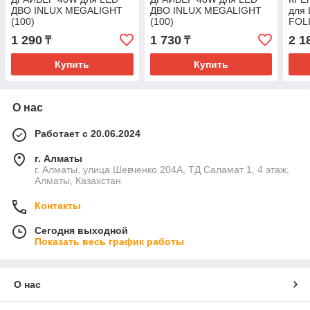
ДВО INLUX MEGALIGHT
ДВО INLUX MEGALIGHT
для
(100)
(100)
FOL
(280
1 290
1 730
2 1
₸
₸
Купить
Купить
О нас
Работает с 20.06.2024
г. Алматы
г. Алматы, улица Шевченко 204А, ТД Саламат 1, 4 этаж,
Алматы, Казахстан
Контакты
Сегодня выходной
Показать весь график работы
О нас