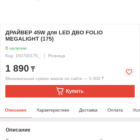
ДРАЙВЕР 45W для LED ДВО FOLIO
MEGALIGHT (175)
В наличии
Код: 150700175_
Розница
1 890
₸
Минимальная сумма заказа на сайте — 5 000 ₸
Купить
Описание
Характеристики
Доставка
Оплата
Усл
Описание