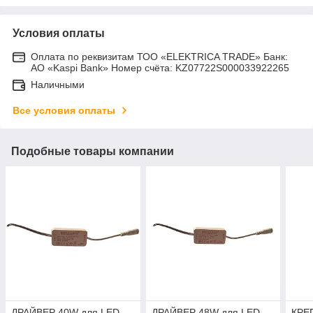
Условия оплаты
Оплата по реквизитам ТОО «ELEKTRICA TRADE» Банк:
АО «Kaspi Bank» Номер счёта: KZ07722S000033922265
Наличными
Все условия оплаты
Подобные товары компании
ДРАЙВЕР 40W для LED
ДРАЙВЕР 48W для LED
КРЕ