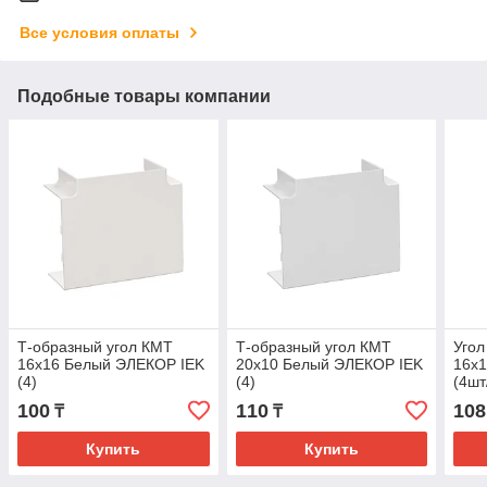
Все условия оплаты
Подобные товары компании
Т-образный угол КМТ
Т-образный угол КМТ
Угол
16х16 Белый ЭЛЕКОР IEK
20х10 Белый ЭЛЕКОР IEK
16х1
(4)
(4)
(4шт
100
110
108
₸
₸
Купить
Купить