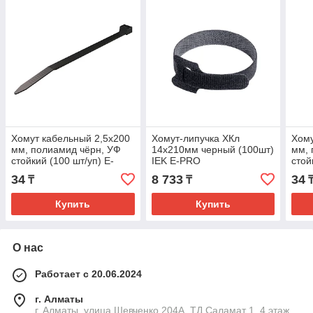
Хомут кабельный 2,5x200
Хомут-липучка ХКл
Хому
мм, полиамид чёрн, УФ
14х210мм черный (100шт)
мм, 
стойкий (100 шт/уп) E-
IEK E-PRO
стой
PRO
PRO
34
8 733
34
₸
₸
Купить
Купить
О нас
Работает с 20.06.2024
г. Алматы
г. Алматы, улица Шевченко 204А, ТД Саламат 1, 4 этаж,