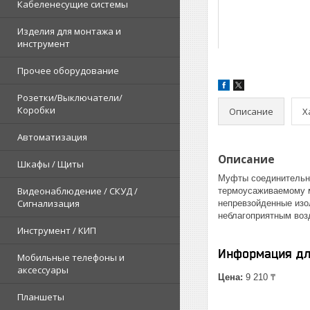
Кабеленесущие системы
Изделия для монтажа и
инструмент
Прочее оборудование
Розетки/Выключатели/
Коробки
Описание
Х
Автоматизация
Описание
Шкафы / Щиты
Муфты соединительны
Видеонаблюдение / СКУД /
термоусаживаемому м
Сигнализация
непревзойденные изо
неблагоприятным во
Инструмент / КИП
Информация дл
Мобильные телефоны и
аксессуары
Цена:
9 210 ₸
Планшеты