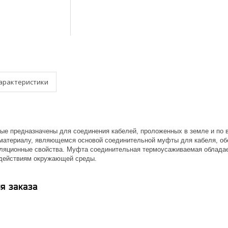
арактеристики
е предназначены для соединения кабелей, проложенных в земле и по во
атериалу, являющемся основой соединительной муфты для кабеля, обе
ляционные свойства. Муфта соединительная термоусаживаемая обладае
здействиям окружающей среды.
я заказа