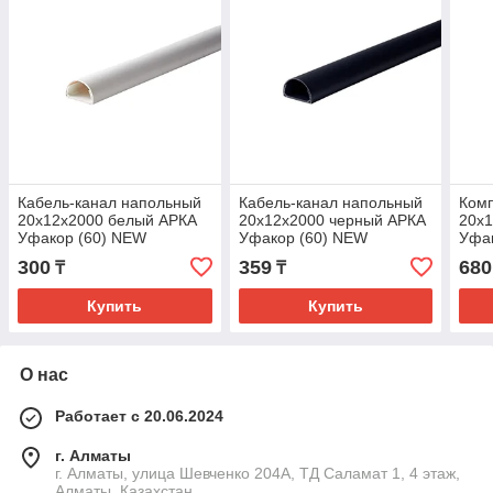
Кабель-канал напольный
Кабель-канал напольный
Комп
20х12х2000 белый АРКА
20х12х2000 черный АРКА
20х1
Уфакор (60) NEW
Уфакор (60) NEW
Уфак
300
359
680
₸
₸
Купить
Купить
О нас
Работает с 20.06.2024
г. Алматы
г. Алматы, улица Шевченко 204А, ТД Саламат 1, 4 этаж,
Алматы, Казахстан