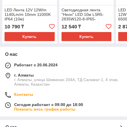
LED Лента 12V 12W/m
Светодиодная лента
LED
1140Lm/m 10mm 11000K
"Неон" LED 10м LSR5-
12W
IP64 (10м)
2835W120-8-IP65-
650
220В-6500K+драйвер IEK
(24)
10 790
12 540
2 8
₸
₸
Купить
Купить
О нас
Работает с 20.06.2024
г. Алматы
г. Алматы, улица Шевченко 204А, ТД Саламат 1, 4 этаж,
Алматы, Казахстан
Контакты
Сегодня работает с 09:00 до 18:00
Показать весь график работы
О нас