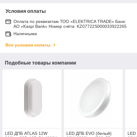
Условия оплаты
Оплата по реквизитам ТОО «ELEKTRICA TRADE» Банк:
АО «Kaspi Bank» Номер счёта: KZ07722S000033922265
Наличными
Все условия оплаты
Подобные товары компании
LED ДПБ ATLAS 12W
LED ДПБ EVO (белый)
LED