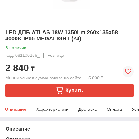
LED ДПБ ATLAS 18W 1350Lm 260x135x58
4000K IP65 MEGALIGHT (24)
В наличии
Код: 081100256_
Розница
2 840
₸
Минимальная сумма заказа на сайте — 5 000 ₸
Купить
Описание
Характеристики
Доставка
Оплата
Усл
Описание