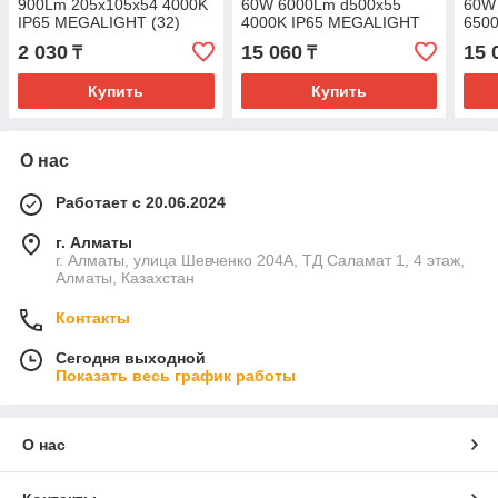
900Lm 205x105x54 4000K
60W 6000Lm d500х55
60W
IP65 MEGALIGHT (32)
4000K IP65 MEGALIGHT
650
(5)
(5)
2 030
15 060
15 
₸
₸
Купить
Купить
О нас
Работает с 20.06.2024
г. Алматы
г. Алматы, улица Шевченко 204А, ТД Саламат 1, 4 этаж,
Алматы, Казахстан
Контакты
Сегодня выходной
Показать весь график работы
О нас