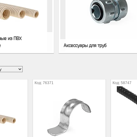
ные из ПВХ
е
Аксессуары для труб
76371
58747