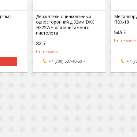
(25м)
Держатель оцинкованный
Металлору
односторонний д.32мм DKC
ПВХ-18
H32SWH для монтажного
545 ₸
пистолета
Нет в наличии
82 ₸
Нет в наличии
+7 (700) 507-40-50
+7 (7