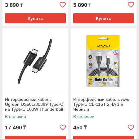
3 890
5 890
₸
₸
Купить
Купить
Интерфейсный кабель
Интерфейсный кабель Awei
Ugreen US501/30389 Type-C
Type-C CL-115T 2.4A 1m
на Type-C 100W Thunderbolt
Чёрный
4 0.8 м Чёрный
В наличии
В наличии
17 490
450
₸
₸