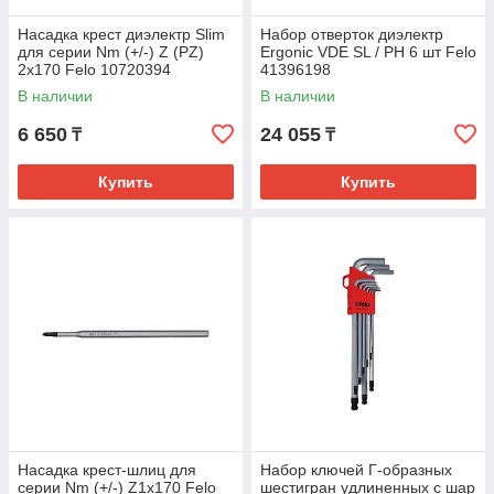
Насадка крест диэлектр Slim
Набор отверток диэлектр
для серии Nm (+/-) Z (PZ)
Ergonic VDE SL / PH 6 шт Felo
2x170 Felo 10720394
41396198
В наличии
В наличии
6 650
24 055
₸
₸
Купить
Купить
Насадка крест-шлиц для
Набор ключей Г-образных
серии Nm (+/-) Z1x170 Felo
шестигран удлиненных с шар