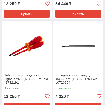
12 250
54 440
₸
₸
Купить
Купить
Набор отверток диэлектр
Насадка крест-шлиц для
Ergonic VDE (+/-) Z 2 шт Felo
серии Nm (+/-) Z2x170 Felo
41792191
10720304
В наличии
В наличии
12 250
4 320
₸
₸