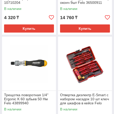
10710204
оконч 9шт Felo 36500911
В наличии
В наличии
4 320
14 760
₸
₸
Купить
Купить
Трещотка поворотная 1/4"
Отвертка диэлектр E-Smart с
Ergonic K 60 зубьев 50 Нм
набором насадок 10 шт ключ
Felo 43899940
для шкафов в кейсе Felo
6391316
В наличии
В наличии