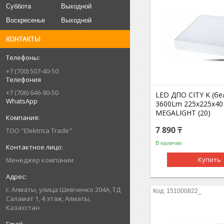
Суббота
Выходной
Воскресенье
Выходной
КОНТАКТЫ
+7 (700) 507-40-50
Телефония
+7 (706) 646-90-50
LED ДПО CITY K (б
WhatsApp
3600Lm 225x225x40
MEGALIGHT (20)
7 890 ₸
ТОО "Elektrica Trade"
В наличии
Купить
Менеджер компании
г. Алматы, улица Шевченко 204А, ТД
151000822_
Саламат 1, 4 этаж, Алматы,
Казахстан