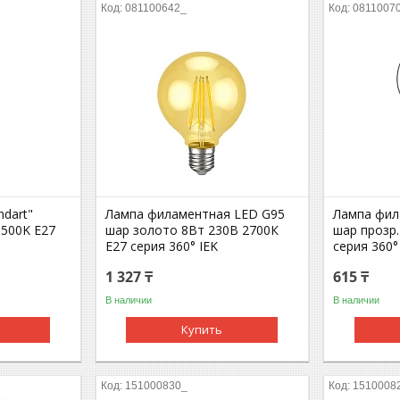
081100642_
0811007
ndart"
Лампа филаментная LED G95
Лампа фил
6500K E27
шар золото 8Вт 230В 2700К
шар прозр.
E27 серия 360° IEK
серия 360°
1 327 ₸
615 ₸
В наличии
В наличии
Купить
151000830_
1510008