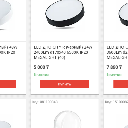
елый) 48W
LED ДПО CITY R (черный) 24W
LED ДПО C
0K IP20
2400Lm d170х40 6500K IP20
3600Lm d2
MEGALIGHT (40)
MEGALIGHT
5 000 ₸
7 890 ₸
В наличии
В наличии
Купить
081100343_
1510008