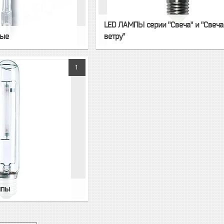
LED ЛАМПЫ серии "Свеча" и "Свеча
ные
ветру"
1
мпы