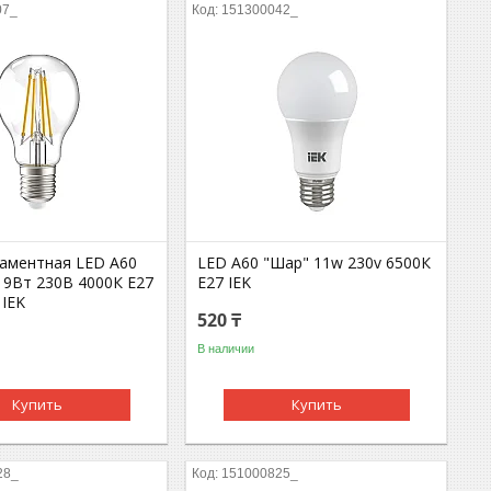
07_
151300042_
аментная LED A60
LED A60 "Шар" 11w 230v 6500К
 9Вт 230В 4000К E27
E27 IEK
 IEK
520 ₸
В наличии
Купить
Купить
28_
151000825_