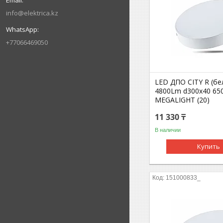
info@elektrica.kz
+77066469050
LED ДПО CITY R (б
4800Lm d300х40 650
MEGALIGHT (20)
11 330 ₸
В наличии
Купить
151000833_