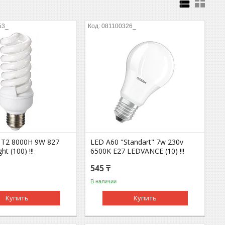
53_
081100326_
l Т2 8000H 9W 827
LED A60 "Standart" 7w 230v
t (100) !!!
6500K E27 LEDVANCE (10) !!!
545 ₸
В наличии
Купить
Купить