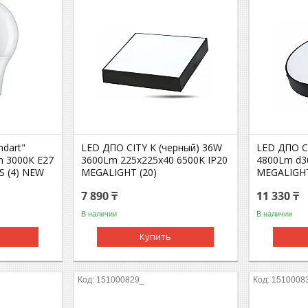
ndart"
LED ДПО CITY K (черный) 36W
LED ДПО C
m 3000К E27
3600Lm 225x225x40 6500K IP20
4800Lm d3
S (4) NEW
MEGALIGHT (20)
MEGALIGHT
7 890 ₸
11 330 ₸
В наличии
В наличии
Купить
151000829_
1510008