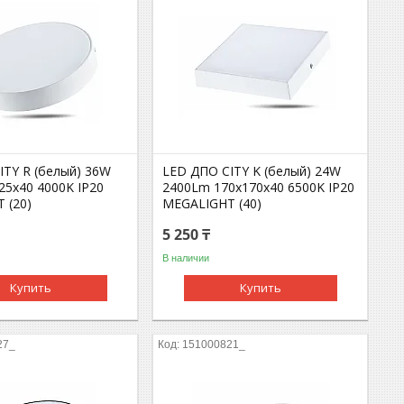
ITY R (белый) 36W
LED ДПО CITY K (белый) 24W
25х40 4000K IP20
2400Lm 170x170х40 6500K IP20
 (20)
MEGALIGHT (40)
5 250 ₸
В наличии
Купить
Купить
27_
151000821_