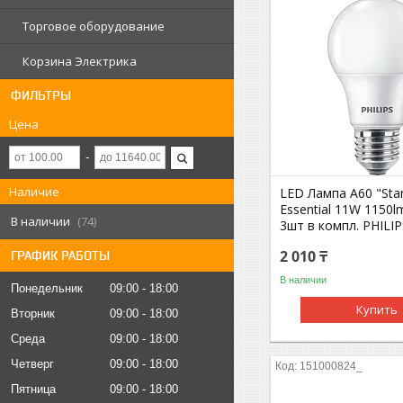
Торговое оборудование
Корзина Электрика
ФИЛЬТРЫ
Цена
Наличие
LED Лампа A60 "Sta
Essential 11W 1150l
В наличии
74
3шт в компл. PHILIP
2 010 ₸
ГРАФИК РАБОТЫ
В наличии
Понедельник
09:00
18:00
Купить
Вторник
09:00
18:00
Среда
09:00
18:00
Четверг
09:00
18:00
151000824_
Пятница
09:00
18:00