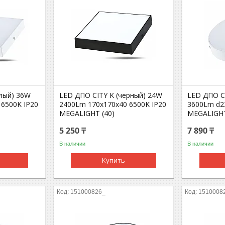
елый) 36W
LED ДПО CITY K (черный) 24W
LED ДПО C
 6500K IP20
2400Lm 170x170х40 6500K IP20
3600Lm d2
MEGALIGHT (40)
MEGALIGHT
5 250 ₸
7 890 ₸
В наличии
В наличии
Купить
151000826_
1510008