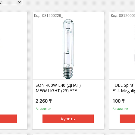
081200229_
0812000
SON 400W E40 (ДНАТ)
FULL Spira
*
MEGALIGHT (25) ***
E14 Megaligh
2 260 ₸
100 ₸
В наличии
В наличии
Купить