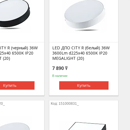
ITY R (черный) 36W
LED ДПО CITY R (белый) 36W
25х40 6500K IP20
3600Lm d225х40 6500K IP20
 (20)
MEGALIGHT (20)
7 890 ₸
В наличии
Купить
Купить
20_
151000831_